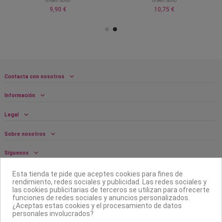
Green Soho
Green Soho
9,90 €
10,75 €
Contacta con nosotros
Información
Legal
Sobre nosotros
Síguenos
Boletín
Esta tienda te pide que aceptes cookies para fines de
rendimiento, redes sociales y publicidad. Las redes sociales y
las cookies publicitarias de terceros se utilizan para ofrecerte
funciones de redes sociales y anuncios personalizados.
¿Aceptas estas cookies y el procesamiento de datos
personales involucrados?