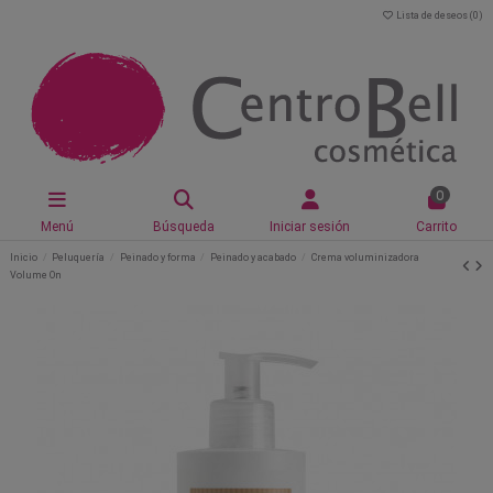
Lista de deseos (
0
)
0
Menú
Búsqueda
Iniciar sesión
Carrito
Inicio
Peluquería
Peinado y forma
Peinado y acabado
Crema voluminizadora
Volume On