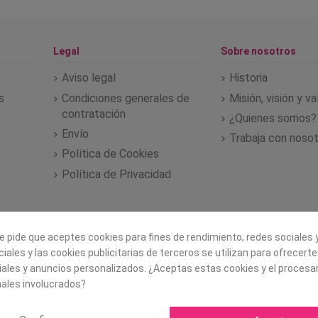
Legal
Sobre nosotros
Aviso legal
Historia
s
Condiciones generales de
Misión, visión y v
contratación
¿Quienes somos?
Envío
Trabaja con noso
Política de Cookies
Política de Privacidad
e pide que aceptes cookies para fines de rendimiento, redes sociales y
iales y las cookies publicitarias de terceros se utilizan para ofrecert
iales y anuncios personalizados. ¿Aceptas estas cookies y el proces
ales involucrados?