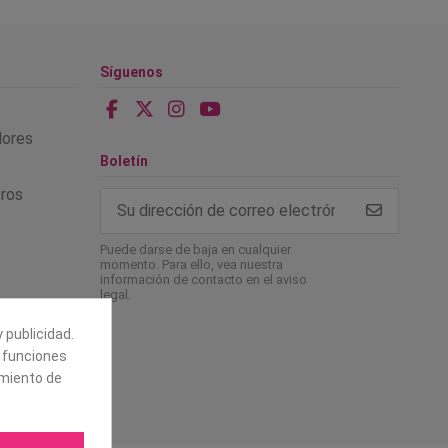
Síguenos
alores
Boletín
tros
Puede darse de baja en cualquier
momento. Para ello, vea nuestra
información de contacto en el aviso
legal.
 publicidad.
e funciones
amiento de