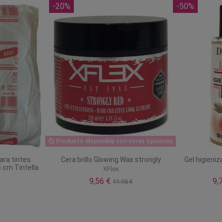
-20%
-50%
Producto disponible con otras opciones
ara tintes
Cera brillo Glowing Wax strongly
Gel higieniz
 cm Tintella
XFlex
9,56 €
9,
11,95 €