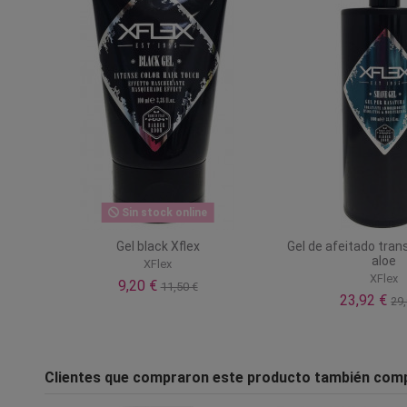
Sin stock online
Gel black Xflex
Gel de afeitado tra
aloe
XFlex
XFlex
9,20 €
11,50 €
23,92 €
29,
Clientes que compraron este producto también com