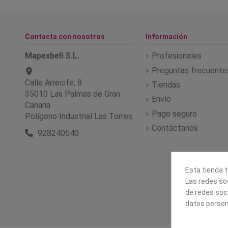
Contacta con nosotros
Información
Mapexbell S.L.
Profesionales
Preguntas frecuente
Calle Arrecife, 8
Tiendas
35010 Las Palmas de Gran
Envío
Canaria
Pago seguro
Polígono Industrial Las Torres
Contáctanos
928240540
Esta tienda t
Las redes soc
de redes soc
datos person