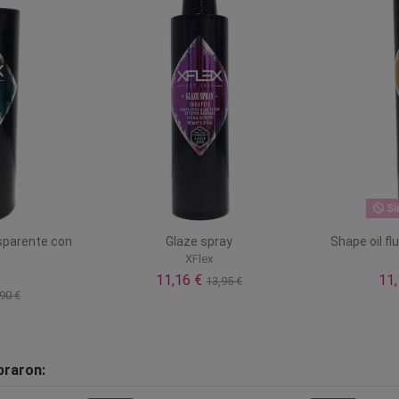
Si
nsparente con
Glaze spray
Shape oil fl
XFlex
11,16 €
11
13,95 €
90 €
praron: