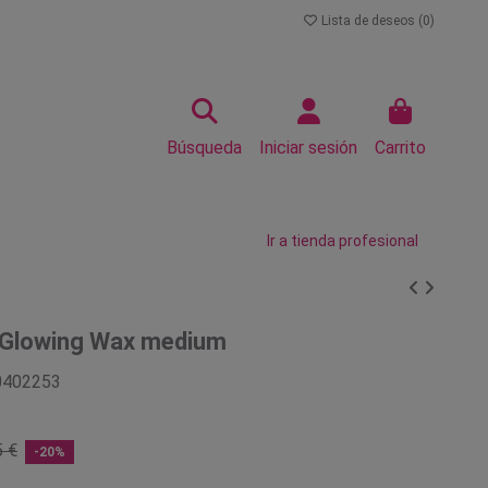
Lista de deseos (
0
)
Búsqueda
Iniciar sesión
Carrito
Ir a tienda profesional
o Glowing Wax medium
0402253
5 €
-20%