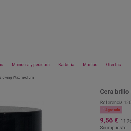
as
Manicura y pedicura
Barbería
Marcas
Ofertas
o Glowing Wax medium
Cera brill
Referencia
13

Agotado
9,56 €
11,9
Sin impuesto