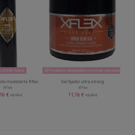
n stock online
Producto disponible con otras opciones
uido modelante Xflex
Gel fijador ultra strong
XFlex
XFlex
,16 €
11,16 €
13,95 €
13,95 €