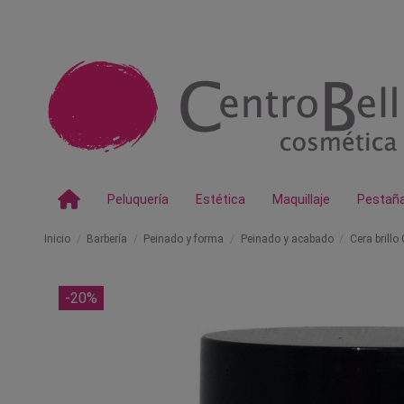
Peluquería
Estética
Maquillaje
Pestañ
Inicio
Barbería
Peinado y forma
Peinado y acabado
Cera brill
-20%