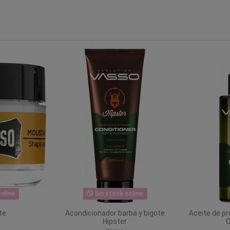
nline
Sin stock online
te
Acondicionador barba y bigote
Aceite de pr
Hipster
O