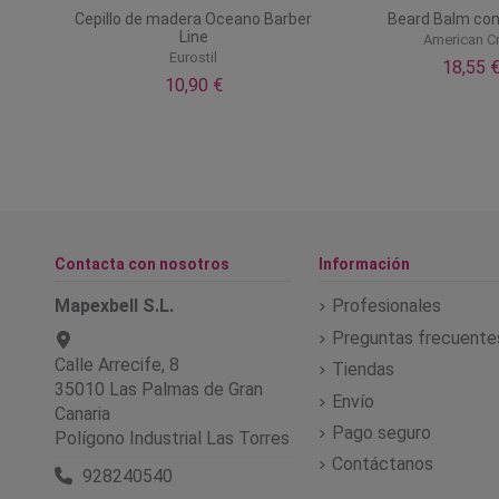
pair
Cepillo de madera Oceano Barber
Beard Balm con
Line
American C
Eurostil
18,55 
10,90 €
Contacta con nosotros
Información
Mapexbell S.L.
Profesionales
Preguntas frecuente
Calle Arrecife, 8
Tiendas
35010 Las Palmas de Gran
Envío
Canaria
Pago seguro
Polígono Industrial Las Torres
Contáctanos
928240540