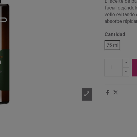
El aceite de ba
facial dejándol
vello evitando 
absorbe rápida
Cantidad
75 ml