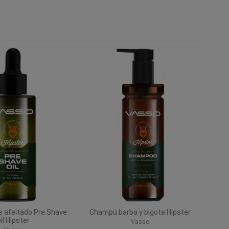
e afeitado Pre Shave
Champú barba y bigote Hipster
il Hipster
Vasso