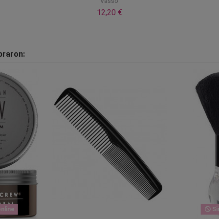
Vasso
12,20 €
praron:
nline
Si