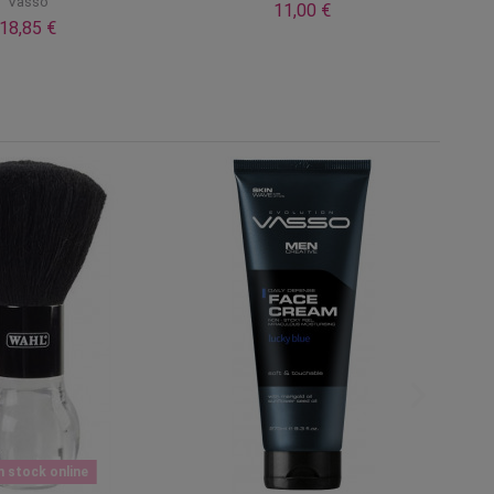
Vasso
11,00 €
18,85 €
n stock online