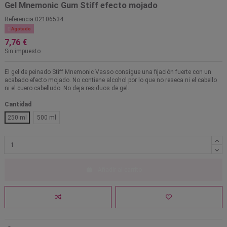
Gel Mnemonic Gum Stiff efecto mojado
Referencia
02106534

Agotado
7,76 €
Sin impuesto
El gel de peinado Stiff Mnemonic Vasso consigue una fijación fuerte con un
acabado efecto mojado. No contiene alcohol por lo que no reseca ni el cabello
ni el cuero cabelludo. No deja residuos de gel.
Cantidad
250 ml
500 ml
Añadir al carrito