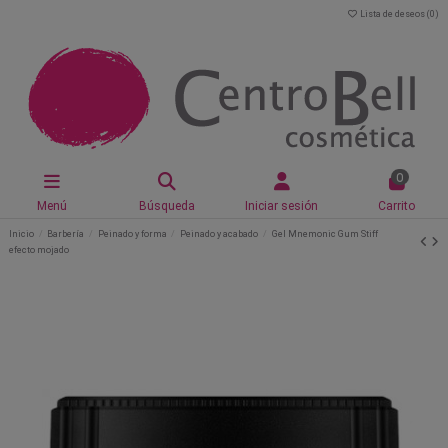
Lista de deseos (
0
)
0
Menú
Búsqueda
Iniciar sesión
Carrito
Inicio
Barbería
Peinado y forma
Peinado y acabado
Gel Mnemonic Gum Stiff
efecto mojado