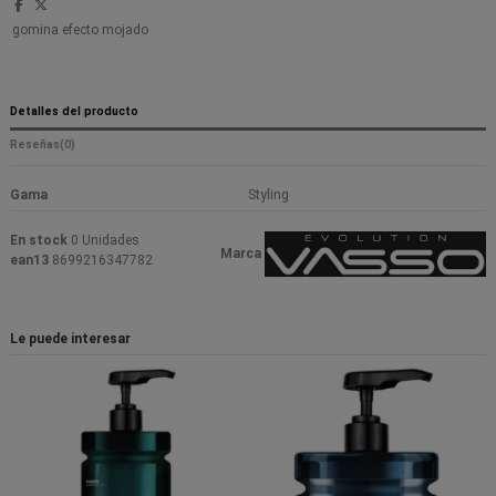
gomina efecto mojado
Detalles del producto
Reseñas
(0)
Gama
Styling
En stock
0 Unidades
Marca
ean13
8699216347782
Le puede interesar