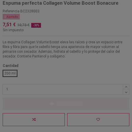
Espuma perfecta Collagen Volume Boost Bonacure
Referencia
BC2328003

Agotado
7,51 €
10,73 €
-30%
Sin impuesto
La espuma Collagen Volume Boost eleva las raíces y crea un espacio entre
fibra y fibra para que le cabello tenga una apariencia de mayor volumen al
peinarse con secador. Además, hidrata el cabello y lo protege del calor del
secador. Contiene Pantenol y colágeno.
Cantidad
200 ml
Añadir al carrito