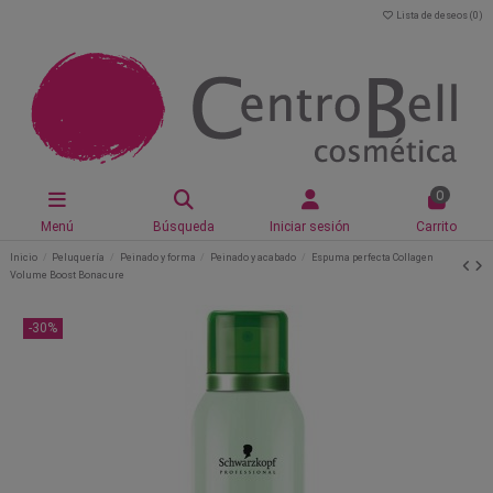
Lista de deseos (
0
)
0
Menú
Búsqueda
Iniciar sesión
Carrito
Inicio
Peluquería
Peinado y forma
Peinado y acabado
Espuma perfecta Collagen
Volume Boost Bonacure
-30%