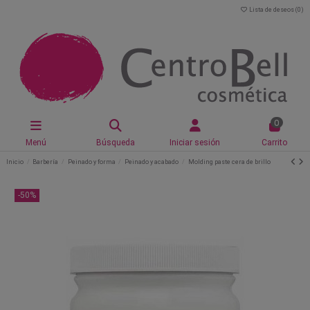
Lista de deseos (
0
)
0
Menú
Búsqueda
Iniciar sesión
Carrito
Inicio
Barbería
Peinado y forma
Peinado y acabado
Molding paste cera de brillo
-50%