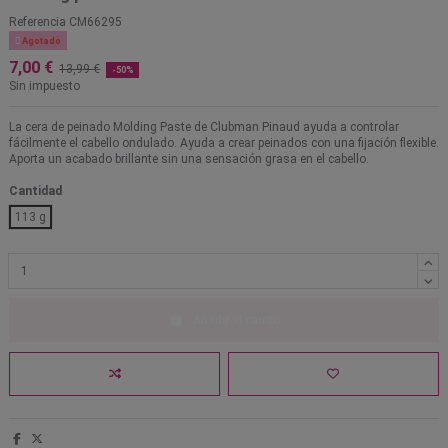
Referencia
CM66295

Agotado
7,00 €
13,99 €
-50%
Sin impuesto
La cera de peinado Molding Paste de Clubman Pinaud ayuda a controlar
fácilmente el cabello ondulado. Ayuda a crear peinados con una fijación flexible.
Aporta un acabado brillante sin una sensación grasa en el cabello.
Cantidad
113 g
Añadir al carrito