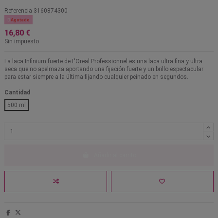
Referencia
3160874300

Agotado
16,80 €
Sin impuesto
La laca Infinium fuerte de L'Oreal Professionnel es una laca ultra fina y ultra
seca que no apelmaza aportando una fijación fuerte y un brillo espectacular
para estar siempre a la última fijando cualquier peinado en segundos.
Cantidad
500 ml
Añadir al carrito