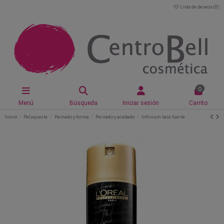
Lista de deseos (
0
)
0
Menú
Búsqueda
Iniciar sesión
Carrito
Inicio
Peluquería
Peinado y forma
Peinado y acabado
Infinium laca fuerte