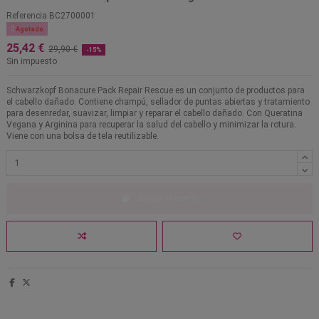
Referencia
BC2700001

Agotado
25,42 €
29,90 €
-15%
Sin impuesto
Schwarzkopf Bonacure Pack Repair Rescue es un conjunto de productos para
el cabello dañado. Contiene champú, sellador de puntas abiertas y tratamiento
para desenredar, suavizar, limpiar y reparar el cabello dañado. Con Queratina
Vegana y Arginina para recuperar la salud del cabello y minimizar la rotura.
Viene con una bolsa de tela reutilizable.
Añadir al carrito