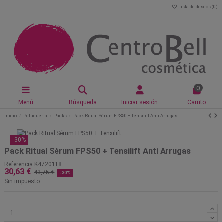
Lista de deseos (
0
)
0
Menú
Búsqueda
Iniciar sesión
Carrito
Inicio
Peluquería
Packs
Pack Ritual Sérum FPS50 + Tensilift Anti Arrugas
-30%
Pack Ritual Sérum FPS50 + Tensilift Anti Arrugas
Referencia
K4720118
30,63 €
43,75 €
-30%
Sin impuesto