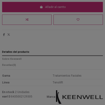
Añadir al carrito
Detalles del producto
Sobre Keenwell
Reseñas
(0)
Gama
Tratamientos Faciales
Linea
Tensilift
En stock
2 Unidades
ean13
8435002129305
Marca