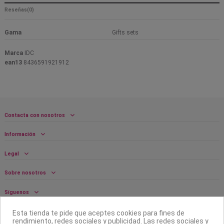
Reseñas
(0)
Gama
Gifts sets
Marca
IDC
ean13
8436591921912
Contacta con nosotros
Información
Legal
Sobre nosotros
Síguenos
Boletín
Esta tienda te pide que aceptes cookies para fines de
rendimiento, redes sociales y publicidad. Las redes sociales y