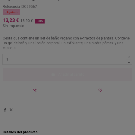
Referencia
IDC99567

Agotado
13,23 €
18,90 €
-30%
Sin impuesto
Cesta que contiene un set de baño vegano con extractos de plantas. Contiene
un gel de baño, una loción corporal, un exfoliante, una piedra pómez y una
esponja.
Añadir al carrito
Detalles del producto