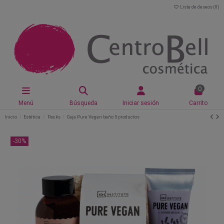
Lista de deseos (
0
)
0
Menú
Búsqueda
Iniciar sesión
Carrito
Inicio
Estética
Packs
Caja Pure Vegan baño 5 productos
-30%