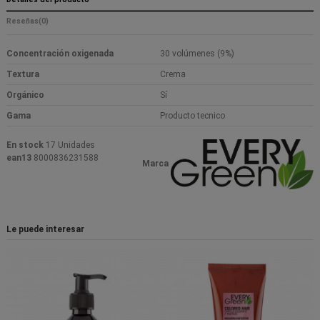
Reseñas
(0)
Concentración oxigenada
30 volúmenes (9%)
Textura
Crema
Orgánico
Sí
Gama
Producto tecnico
En stock
17 Unidades
ean13
8000836231588
Marca
Le puede interesar