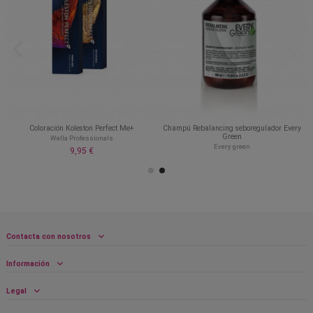
Coloración Koleston Perfect Me+
Champú Rebalancing seboregulador Every
Green
Wella Professionals
Every green
9,95 €
Contacta con nosotros
Información
Legal