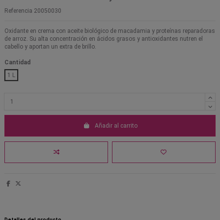
Referencia
20050030
Oxidante en crema con aceite biológico de macadamia y proteínas reparadoras
de arroz. Su alta concentración en ácidos grasos y antioxidantes nutren el
cabello y aportan un extra de brillo.
Cantidad
1 L
Añadir al carrito
Detalles del producto