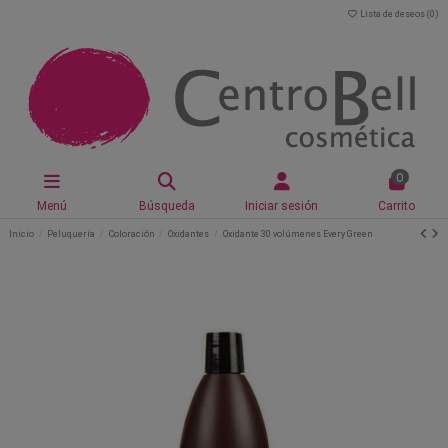
Lista de deseos (
0
)
0
Menú
Búsqueda
Iniciar sesión
Carrito
Inicio
Peluquería
Coloración
Oxidantes
Oxidante 30 volúmenes Every Green