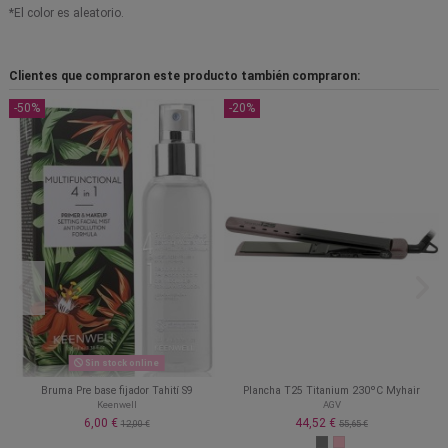
*El color es aleatorio.
Clientes que compraron este producto también compraron:
-50%
-20%
Sin stock online
Bruma Pre base fijador Tahití S9
Plancha T25 Titanium 230ºC Myhair
Keenwell
AGV
6,00 €
44,52 €
12,00 €
55,65 €