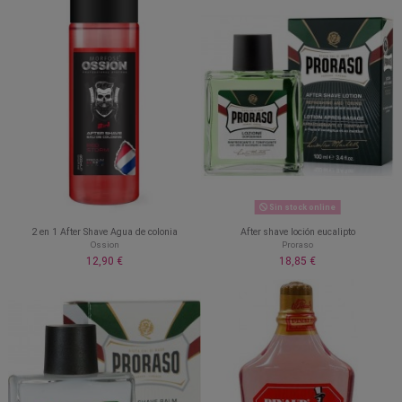
Sin stock online
2 en 1 After Shave Agua de colonia
After shave loción eucalipto
Ossion
Proraso
12,90 €
18,85 €