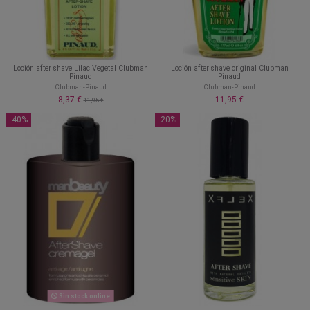
Loción after shave Lilac Vegetal Clubman
Loción after shave original Clubman
Pinaud
Pinaud
Clubman-Pinaud
Clubman-Pinaud
8,37 €
11,95 €
11,95 €
-40%
-20%
Sin stock online