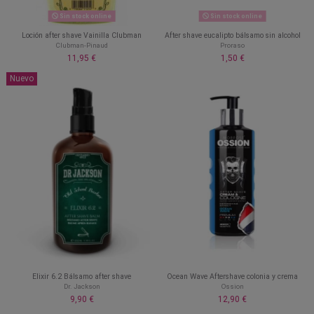
Sin stock online
Sin stock online
Loción after shave Vainilla Clubman
After shave eucalipto bálsamo sin alcohol
Clubman-Pinaud
Proraso
11,95 €
1,50 €
Nuevo
Elixir 6.2 Bálsamo after shave
Ocean Wave Aftershave colonia y crema
Dr. Jackson
Ossion
9,90 €
12,90 €