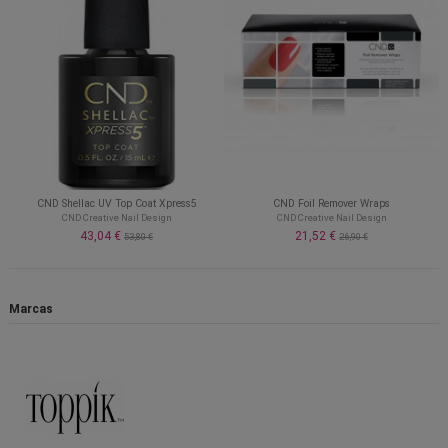
CND Shellac UV Top Coat Xpress5
CND Foil Remover Wraps
CND Creative Nail Design
CND Creative Nail Design
43,04 €
21,52 €
53,80 €
26,90 €
Marcas