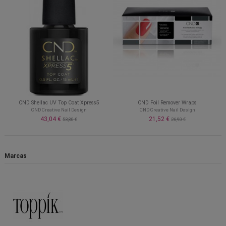
CND Shellac UV Top Coat Xpress5
CND Foil Remover Wraps
CND Creative Nail Design
CND Creative Nail Design
43,04 €
21,52 €
53,80 €
26,90 €
Marcas