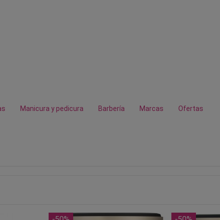
as
Manicura y pedicura
Barbería
Marcas
Ofertas
-50%
-50%