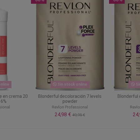
nline
Sin stock online
Si
e en crema 20
Blonderful decoloración 7 levels
Blonderful 
 6%
powder
sional
Revlon Professional
Revlo
24,98 €
24
49,95 €