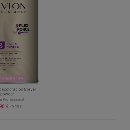
n stock online
decoloración 8 level
powder
n Professional
,98 €
49,95 €