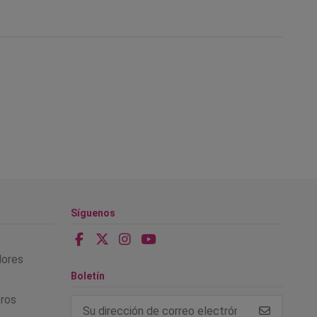
Síguenos
alores
Boletín
tros