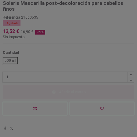
Solaris Mascarilla post-decoloración para cabellos
finos
Referencia
21060535

Agotado
13,52 €
16,90 €
-20%
Sin impuesto
Cantidad
500 ml
Añadir al carrito