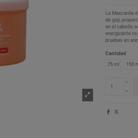
La Mascarilla 
de goji, propor
en el cabello s
energizante ric
pruebas en ani
Cantidad
75 ml
150 