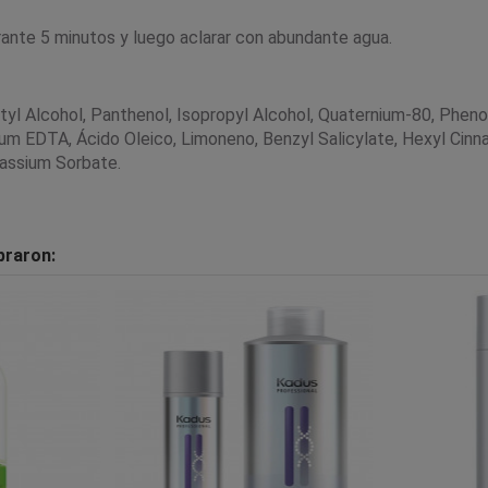
urante 5 minutos y luego aclarar con abundante agua.
tyl Alcohol, Panthenol, Isopropyl Alcohol, Quaternium-80, Pheno
ium EDTA, Ácido Oleico, Limoneno, Benzyl Salicylate, Hexyl Cin
tassium Sorbate.
praron: