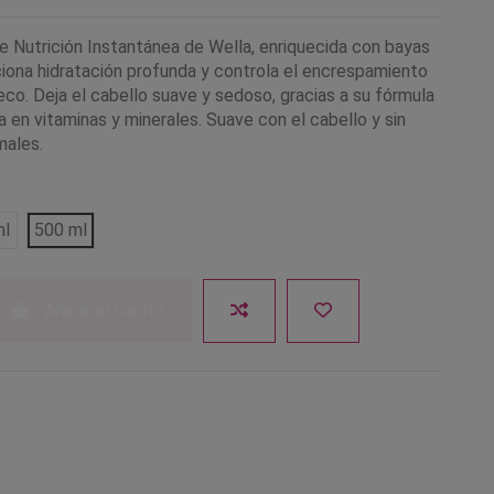
de Nutrición Instantánea de Wella, enriquecida con bayas
ciona hidratación profunda y controla el encrespamiento
eco. Deja el cabello suave y sedoso, gracias a su fórmula
a en vitaminas y minerales. Suave con el cabello y sin
males.
ml
500 ml
Añadir al carrito