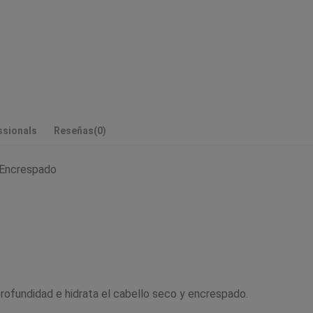
ssionals
Reseñas
(0)
o Encrespado
profundidad e hidrata el cabello seco y encrespado.