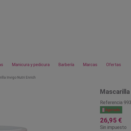
as
Manicura y pedicura
Barbería
Marcas
Ofertas
lla Invigo Nutri Enrich
Mascarilla 
Referencia
99

Agotado
26,95 €
Sin impuesto