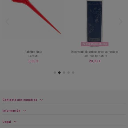
Sin stock online
k
Paletina tinte
Disolvente de extensiones adhesivas
Eurostil
Hair Plus by Natura
0,80 €
28,80 €
Contacta con nosotros
Información
Legal