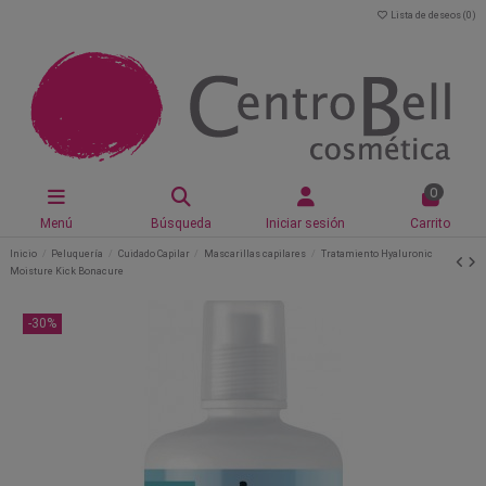
Lista de deseos (
0
)
0
Menú
Búsqueda
Iniciar sesión
Carrito
Inicio
Peluquería
Cuidado Capilar
Mascarillas capilares
Tratamiento Hyaluronic
Moisture Kick Bonacure
-30%