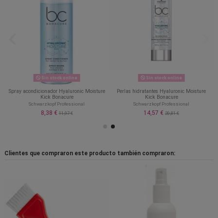
Sin stock online
Sin stock online
k
Spray acondicionador Hyaluronic Moisture
Perlas hidratantes Hyaluronic Moisture
Kick Bonacure
Kick Bonacure
Schwarzkopf Professional
Schwarzkopf Professional
8,38 €
14,57 €
11,97 €
20,81 €
Clientes que compraron este producto también compraron: