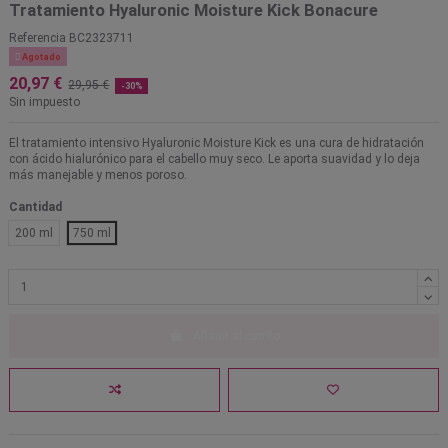
Tratamiento Hyaluronic Moisture Kick Bonacure
Referencia
BC2323711

Agotado
20,97 €
29,95 €
-30%
Sin impuesto
El tratamiento intensivo Hyaluronic Moisture Kick es una cura de hidratación
con ácido hialurónico para el cabello muy seco. Le aporta suavidad y lo deja
más manejable y menos poroso.
Cantidad
200 ml
750 ml
Añadir al carrito