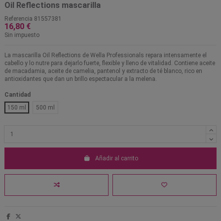
Oil Reflections mascarilla
Referencia
81557381
16,80 €
Sin impuesto
La mascarilla Oil Reflections de Wella Professionals repara intensamente el
cabello y lo nutre para dejarlo fuerte, flexible y lleno de vitalidad. Contiene aceite
de macadamia, aceite de camelia, pantenol y extracto de té blanco, rico en
antioxidantes que dan un brillo espectacular a la melena.
Cantidad
150 ml
500 ml
Añadir al carrito