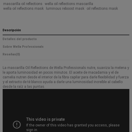
mascarilla oil reflections
wella oil reflections mascarilla
wella oil reflections mask
luminous reboost mask
oil reflections mask
Descripción
Detalles del producto
Sobre Wella Professionals
Reseñas
(0)
La mascarilla Oil Reflections de Wella Professionals nutre, suaviza la melena y
le aporta luminosidad en pocos minutos. El aceite de macadamia y el de
camelia nutren desde el interior de la fibra capilar para darle flexibilidad y fuerza
y el extracto de té blanco ayuda a darle una luminosidad increíble al cabello
desde la raíz a las puntas.