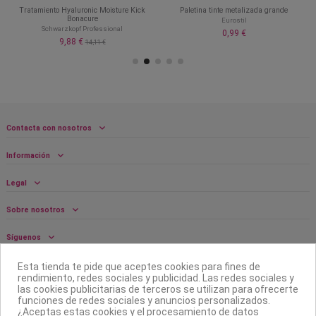
Tratamiento Hyaluronic Moisture Kick
Paletina tinte metalizada grande
Bonacure
Eurostil
Schwarzkopf Professional
0,99 €
9,88 €
14,11 €
Contacta con nosotros
Información
Legal
Sobre nosotros
Síguenos
Boletín
Esta tienda te pide que aceptes cookies para fines de
rendimiento, redes sociales y publicidad. Las redes sociales y
las cookies publicitarias de terceros se utilizan para ofrecerte
funciones de redes sociales y anuncios personalizados.
¿Aceptas estas cookies y el procesamiento de datos