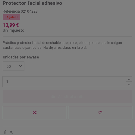
Protector facial adhesivo
Referencia
02104223

Agotado
13,99 €
Sin impuesto
Práctico protector facial desechable que protege los ojos de que le caigan
sustancias o partículas. No deja residuos en la piel.
Unidades por envase
Añadir al carrito