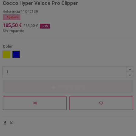
Cocco Hyper Veloce Pro Clipper
Referencia
11040139

Agotado
185,50 €
265,00 €
-30%
Sin impuesto
Color
Amarillo
Azul
Añadir al carrito