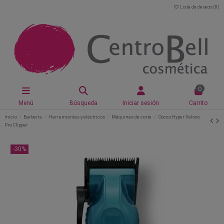
Lista de deseos (
0
)
0
Menú
Búsqueda
Iniciar sesión
Carrito
Inicio
Barbería
Herramientas y eléctricos
Máquinas de corte
Cocco Hyper Veloce
Pro Clipper
-30%