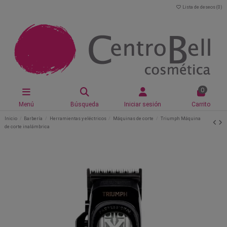
Lista de deseos (
0
)
0
Menú
Búsqueda
Iniciar sesión
Carrito
Inicio
Barbería
Herramientas y eléctricos
Máquinas de corte
Triumph Máquina
de corte inalámbrica