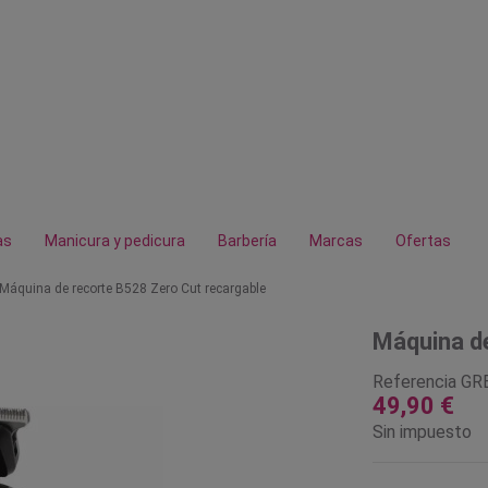
as
Manicura y pedicura
Barbería
Marcas
Ofertas
Máquina de recorte B528 Zero Cut recargable
Máquina de
Referencia
GR
49,90 €
Sin impuesto