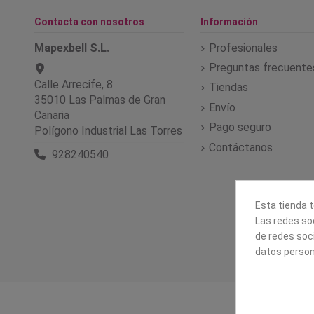
Contacta con nosotros
Información
Mapexbell S.L.
Profesionales
Preguntas frecuente
Calle Arrecife, 8
Tiendas
35010 Las Palmas de Gran
Envío
Canaria
Pago seguro
Polígono Industrial Las Torres
Contáctanos
928240540
Esta tienda t
Las redes soc
de redes soc
datos person