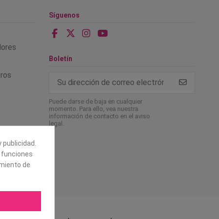
Síguenos
alores
Boletín
tros
Puede darse de baja en cualquier
momento. Para ello, vea nuestra
información de contacto en el aviso
legal.
 publicidad.
e funciones
amiento de