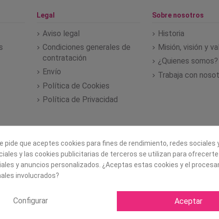
Legal
Sobre nosotros
Aviso legal
Historia
s
Condiciones generales de
Misión, visión y v
contratación
¿Quienes somos?
Envío
Trabaja con noso
Política de Cookies
Política de Privacidad
e pide que aceptes cookies para fines de rendimiento, redes sociales y
iales y las cookies publicitarias de terceros se utilizan para ofrecert
iales y anuncios personalizados. ¿Aceptas estas cookies y el proces
ales involucrados?
Configurar
Aceptar