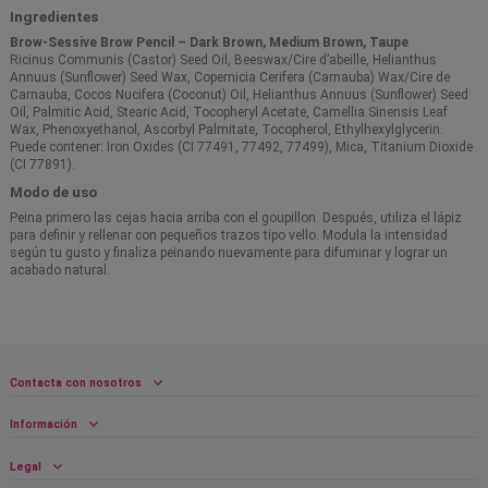
Ingredientes
Brow-Sessive Brow Pencil – Dark Brown, Medium Brown, Taupe
Ricinus Communis (Castor) Seed Oil, Beeswax/Cire d’abeille, Helianthus
Annuus (Sunflower) Seed Wax, Copernicia Cerifera (Carnauba) Wax/Cire de
Carnauba, Cocos Nucifera (Coconut) Oil, Helianthus Annuus (Sunflower) Seed
Oil, Palmitic Acid, Stearic Acid, Tocopheryl Acetate, Camellia Sinensis Leaf
Wax, Phenoxyethanol, Ascorbyl Palmitate, Tocopherol, Ethylhexylglycerin.
Puede contener: Iron Oxides (CI 77491, 77492, 77499), Mica, Titanium Dioxide
(CI 77891).
Modo de uso
Peina primero las cejas hacia arriba con el goupillon. Después, utiliza el lápiz
para definir y rellenar con pequeños trazos tipo vello. Modula la intensidad
según tu gusto y finaliza peinando nuevamente para difuminar y lograr un
acabado natural.
Contacta con nosotros
Información
Legal