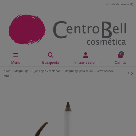
Lista de deseos (
0
)
0
Menú
Búsqueda
Iniciar sesión
Carrito
Inicio
Maquillaje
Ojos, cejas y pestañas
Maquillaje para cejas
Brow Sessive
Pencil