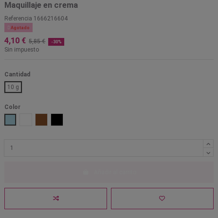
Maquillaje en crema
Referencia
1666216604

Agotado
4,10 €
5,85 €
-30%
Sin impuesto
Cantidad
10 g
Color
Azul claro
Blanco
Marrón
Negro
Añadir al carrito