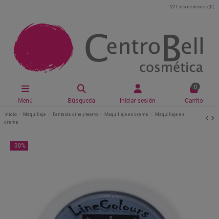
Lista de deseos (
0
)
0
Menú
Búsqueda
Iniciar sesión
Carrito
Inicio
Maquillaje
Fantasía, cine y teatro
Maquillaje en crema
Maquillaje en
crema
-30%