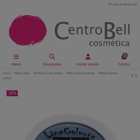
Lista de deseos (
0
)
0
Menú
Búsqueda
Iniciar sesión
Carrito
Inicio
Maquillaje
Fantasía, cine y teatro
Maquillaje en crema
Maquillaje en
crema
-30%