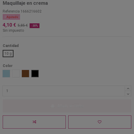
Maquillaje en crema
Referencia
1666216602

Agotado
4,10 €
5,85 €
-30%
Sin impuesto
Cantidad
10 g
Color
Azul claro
Blanco
Marrón
Negro
Añadir al carrito