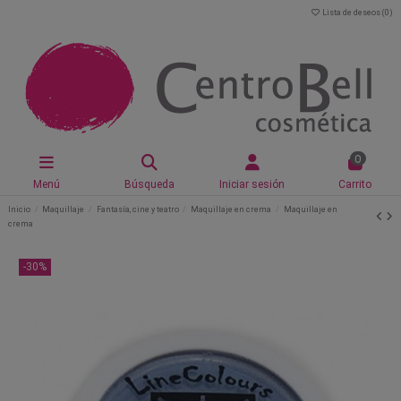
Lista de deseos (
0
)
0
Menú
Búsqueda
Iniciar sesión
Carrito
Inicio
Maquillaje
Fantasía, cine y teatro
Maquillaje en crema
Maquillaje en
crema
-30%