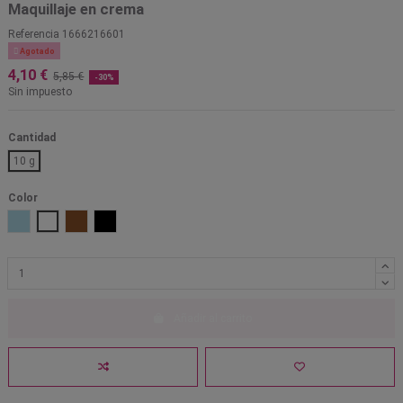
Maquillaje en crema
Referencia
1666216601

Agotado
4,10 €
5,85 €
-30%
Sin impuesto
Cantidad
10 g
Color
Azul claro
Blanco
Marrón
Negro
Añadir al carrito