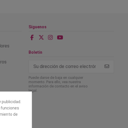
Síguenos
alores
Boletín
tros
Puede darse de baja en cualquier
momento. Para ello, vea nuestra
información de contacto en el aviso
legal.
 publicidad.
e funciones
amiento de