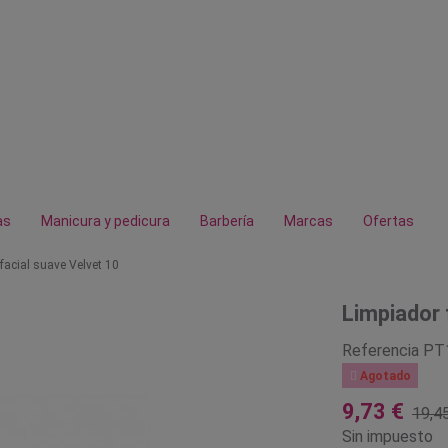
as
Manicura y pedicura
Barbería
Marcas
Ofertas
facial suave Velvet 10
Limpiador 
Referencia
PT

Agotado
9,73 €
19,4
Sin impuesto