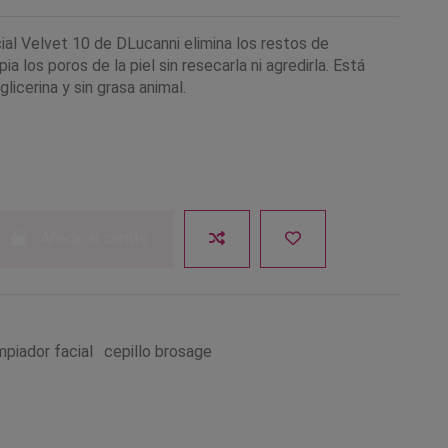
cial Velvet 10 de DLucanni elimina los restos de
pia los poros de la piel sin resecarla ni agredirla. Está
licerina y sin grasa animal.
Añadir al carrito
impiador facial
cepillo brosage