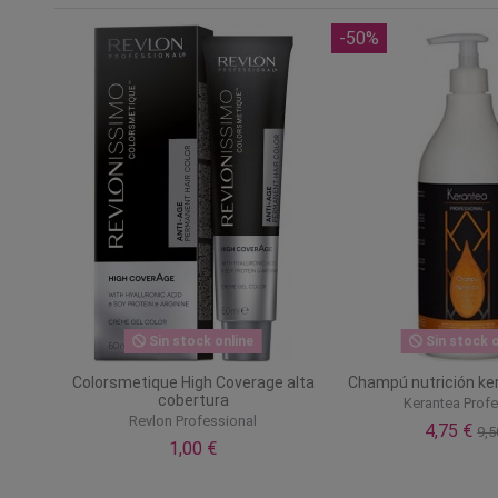
-50%
Sin stock online
Sin stock o
Colorsmetique High Coverage alta
Champú nutrición ker
cobertura
Kerantea Profe
Revlon Professional
4,75 €
9,5
1,00 €