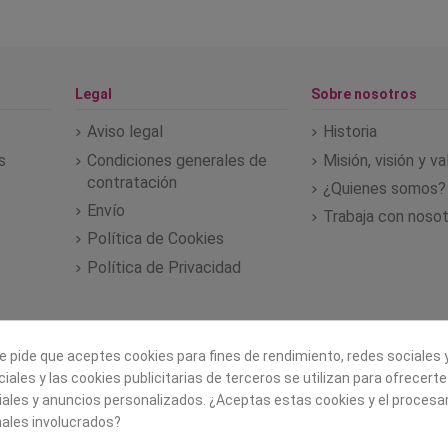
Legal
Sobre nosotros
Aviso legal
Historia
s
Condiciones generales de
Misión, visión y v
contratación
¿Quienes somos?
Envío
Trabaja con noso
Política de Cookies
Política de Privacidad
e pide que aceptes cookies para fines de rendimiento, redes sociales y
iales y las cookies publicitarias de terceros se utilizan para ofrecert
iales y anuncios personalizados. ¿Aceptas estas cookies y el proces
ales involucrados?