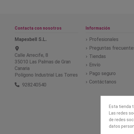
Contacta con nosotros
Información
Mapexbell S.L.
Profesionales
Preguntas frecuente
Calle Arrecife, 8
Tiendas
35010 Las Palmas de Gran
Envío
Canaria
Pago seguro
Polígono Industrial Las Torres
Contáctanos
928240540
Esta tienda t
Las redes soc
de redes soc
datos person