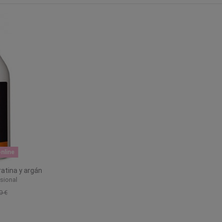
nline
atina y argán
sional
0 €