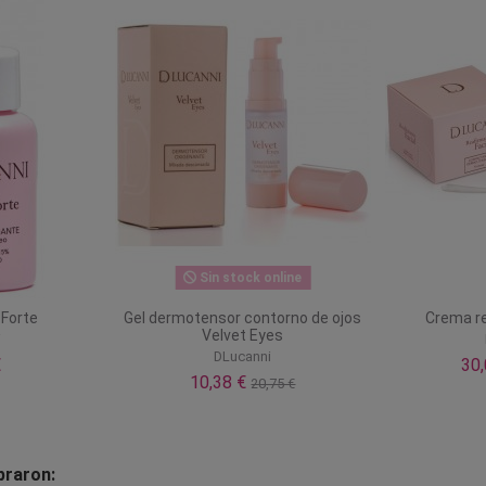
Sin stock online
 Forte
Gel dermotensor contorno de ojos
Crema re
Velvet Eyes
i
DLucanni
€
30
10,38 €
20,75 €
praron: