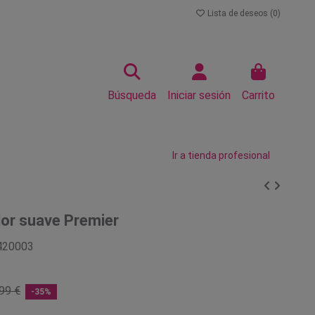
Lista de deseos (
0
)
Búsqueda
Iniciar sesión
Carrito
Ir a tienda profesional
dor suave Premier
420003
99 €
-35%