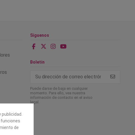
Síguenos
alores
Boletín
tros
Puede darse de baja en cualquier
momento. Para ello, vea nuestra
información de contacto en el aviso
legal.
 publicidad.
e funciones
amiento de