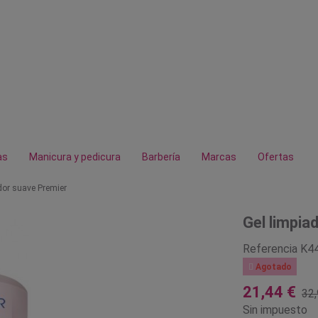
as
Manicura y pedicura
Barbería
Marcas
Ofertas
dor suave Premier
Gel limpia
Referencia
K4

Agotado
21,44 €
32,
Sin impuesto