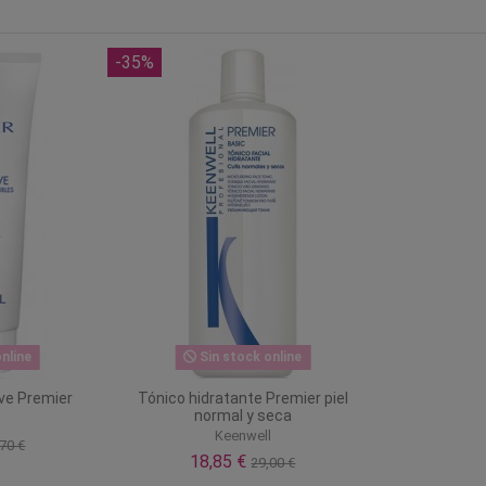
-35%
nline
Sin stock online
ve Premier
Tónico hidratante Premier piel
normal y seca
l
Keenwell
70 €
18,85 €
29,00 €