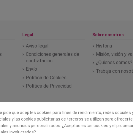
Legal
Sobre nosotros
Aviso legal
Historia
s
Condiciones generales de
Misión, visión y v
contratación
¿Quienes somos?
Envío
Trabaja con noso
Política de Cookies
Política de Privacidad
e pide que aceptes cookies para fines de rendimiento, redes sociales y
iales y las cookies publicitarias de terceros se utilizan para ofrecert
iales y anuncios personalizados. ¿Aceptas estas cookies y el proces
ales involucrados?