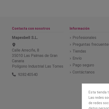
Contacta con nosotros
Información
Mapexbell S.L.
Profesionales
Preguntas frecuente
Calle Arrecife, 8
Tiendas
35010 Las Palmas de Gran
Envío
Canaria
Pago seguro
Polígono Industrial Las Torres
Contáctanos
928240540
Esta tienda t
Las redes soc
de redes soc
datos person