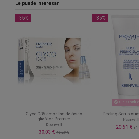
Le puede interesar
-35%
-35%
Sin stock o
Glyco C35 ampollas de ácido
Peeling Scrub sua
glicólico Premier
Keenwel
Keenwell
20,61 €
31,
30,03 €
46,20 €