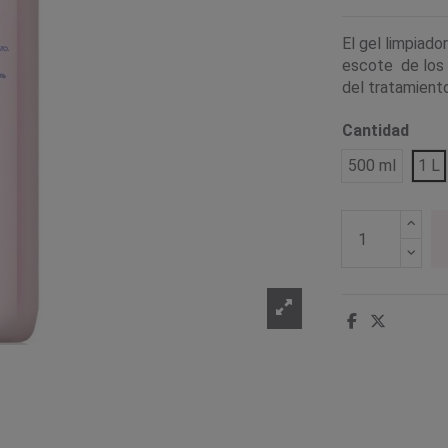
El gel limpiado
escote de los r
del tratamient
Cantidad
500 ml
1 L