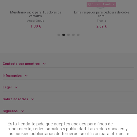
Sin stock online
Muestrario vacío para 18 colores de
Lima raspador para pedicura de doble
esmaltes
cara
Asuer Group
Titania
1,00 €
2,09 €
Contacta con nosotros
Información
Legal
Sobre nosotros
Síguenos
Boletín
Esta tienda te pide que aceptes cookies para fines de
rendimiento, redes sociales y publicidad. Las redes sociales y
las cookies publicitarias de terceros se utilizan para ofrecerte