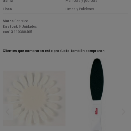
Gama
Manicura y pedicura
Linea
Limas y Pulidoras
Marca
Generico
En stock
9 Unidades
ean13
110380405
Clientes que compraron este producto también compraron: