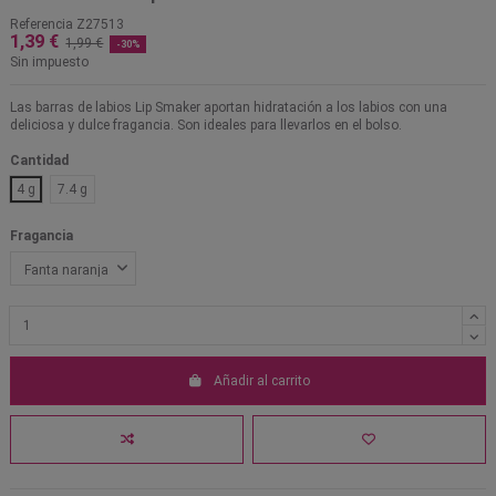
Referencia
Z27513
1,39 €
1,99 €
-30%
Sin impuesto
Las barras de labios Lip Smaker aportan hidratación a los labios con una
deliciosa y dulce fragancia. Son ideales para llevarlos en el bolso.
Cantidad
4 g
7.4 g
Fragancia
Añadir al carrito