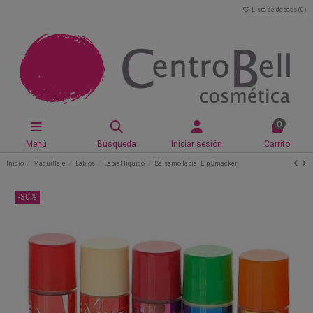
Lista de deseos (
0
)
0
Menú
Búsqueda
Iniciar sesión
Carrito
Inicio
Maquillaje
Labios
Labial líquido
Bálsamo labial Lip Smacker
-30%