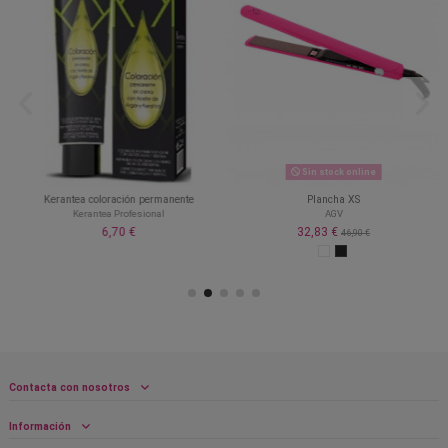
Sin stock online
Kerantea coloración permanente
Plancha XS
Kerantea Profesional
AGV
6,70 €
32,83 €
46,90 €
Contacta con nosotros
Información