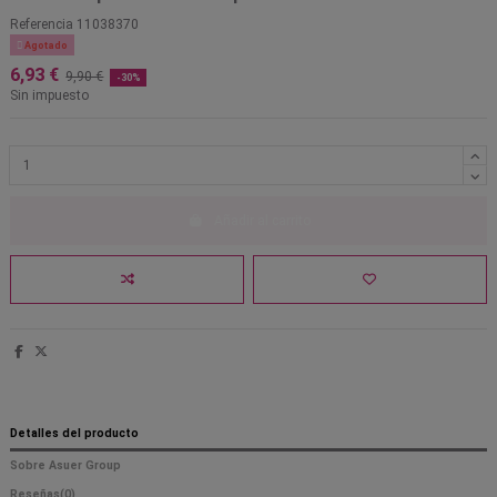
Referencia
11038370

Agotado
6,93 €
9,90 €
-30%
Sin impuesto
Añadir al carrito
Detalles del producto
Sobre Asuer Group
Reseñas
(0)