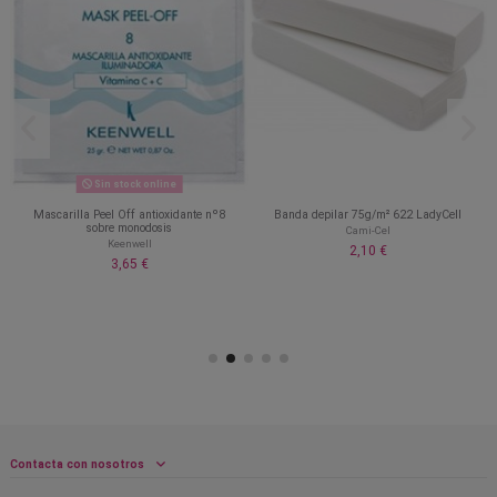
Sin stock online
Mascarilla Peel Off antioxidante nº8
Banda depilar 75g/m² 622 LadyCell
sobre monodosis
Cami-Cel
Keenwell
2,10 €
3,65 €
Contacta con nosotros