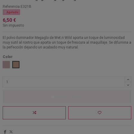
Referencia
E321B

Agotado
6,50 €
Sin impuesto
El polvo iluminador Megaglo de Wet n Wild aporta un toque de luminosidad
muy sutil al rostro que aporta un toque de frescura al maquillaje. Se difumina a
la perfección dejando un acabado muy natural.
Color
Blossom Glow
Precious petals
Añadir al carrito