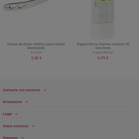
Navaja de afeitar metálica para hojillas
Eugene Perma Oxycrem oxidante 30
desechables
volúmenes
Eurostil
Eugene-Perma
9,40 €
6,99 €
Contacta con nosotros
Información
Legal
Sobre nosotros
Síguenos