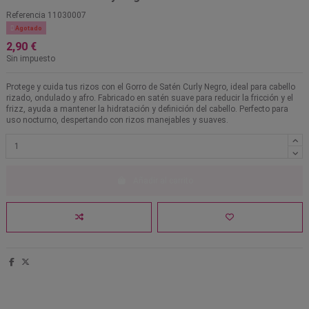
Referencia
11030007

Agotado
2,90 €
Sin impuesto
Protege y cuida tus rizos con el Gorro de Satén Curly Negro, ideal para cabello
rizado, ondulado y afro. Fabricado en satén suave para reducir la fricción y el
frizz, ayuda a mantener la hidratación y definición del cabello. Perfecto para
uso nocturno, despertando con rizos manejables y suaves.
Añadir al carrito