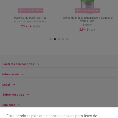
Sin stock online
Sin stock online
Decolorante DecoPlex Arual
Crema de manos regeneradora aguacate
Vegan Food
Arual Cosmetica Profesional
Eveline
23,96 €
29,95 €
2,94 €
4,20 €
Contacta con nosotros
Información
Legal
Sobre nosotros
Síguenos
Boletín
Esta tienda te pide que aceptes cookies para fines de