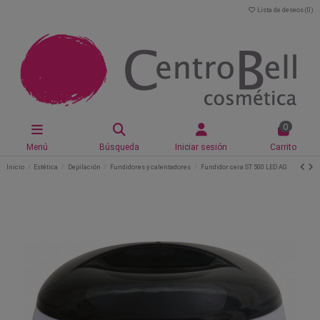
Lista de deseos (
0
)
0
Menú
Búsqueda
Iniciar sesión
Carrito
Inicio
Estética
Depilación
Fundidores y calentadores
Fundidor cera ST 500 LED AG