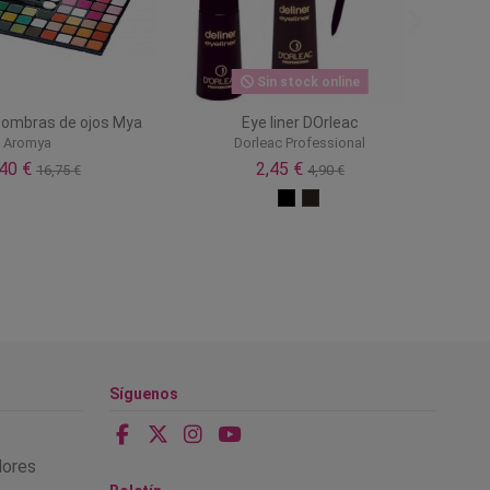
Sin stock online
sombras de ojos Mya
Eye liner DOrleac
Aromya
Dorleac Professional
,40 €
2,45 €
16,75 €
4,90 €
Síguenos
alores