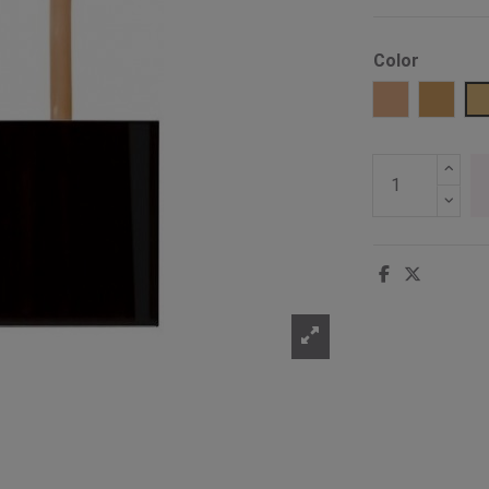
Color
Classic beig
Desert