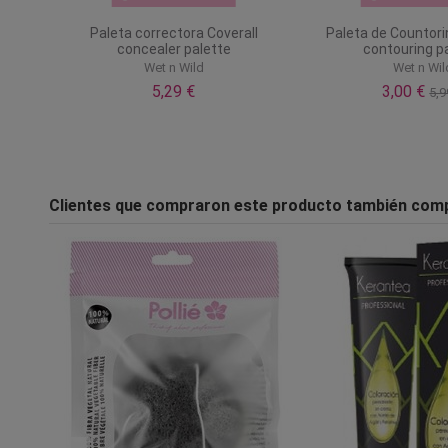
Paleta correctora Coverall
Paleta de Countor
concealer palette
contouring p
Wet n Wild
Wet n Wil
5,29 €
3,00 €
5,9
Clientes que compraron este producto también com