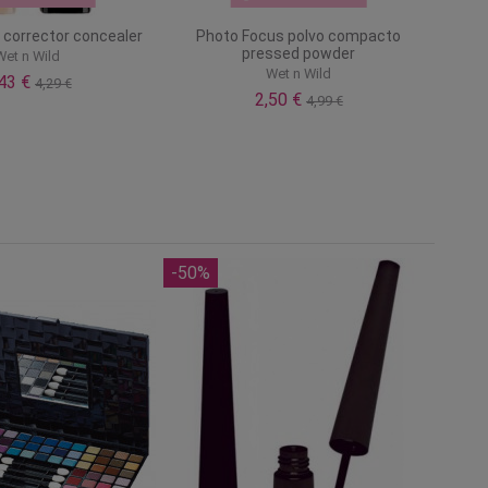
 corrector concealer
Photo Focus polvo compacto
pressed powder
Wet n Wild
Wet n Wild
,43 €
4,29 €
2,50 €
4,99 €
-50%