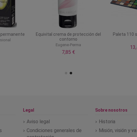
n permanente
Equivital crema de protección del
Paleta 110 
contorno
sional
Eugene-Perma
13
7,85 €
Legal
Sobre nosotros
Aviso legal
Historia
s
Condiciones generales de
Misión, visión y v