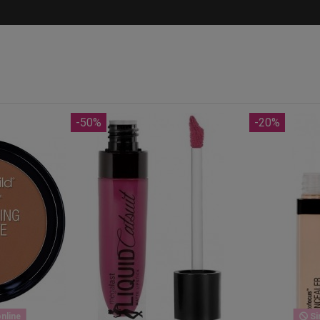
-50%
-20%
nline
Si