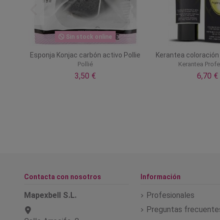
Sin stock online
vol 3%
Esponja Konjac carbón activo Pollie
Kerantea coloració
l
Pollié
Kerantea Profe
3,50 €
6,70 €
Contacta con nosotros
Información
Mapexbell S.L.
Profesionales
Preguntas frecuente