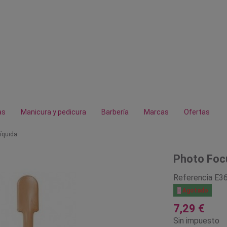
as
Manicura y pedicura
Barbería
Marcas
Ofertas
íquida
Photo Focu
Referencia
E3

Agotado
7,29 €
Sin impuesto