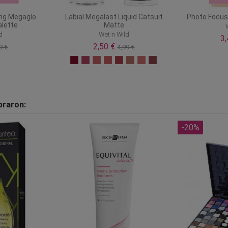
ing Megaglo
Labial Megalast Liquid Catsuit
Photo Focus
alette
Matte
d
Wet n Wild
3
2,50 €
9 €
4,99 €
praron:
-20%