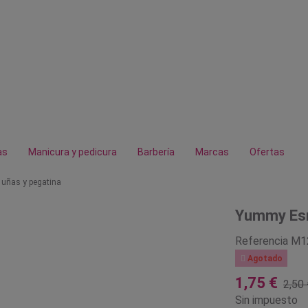
as
Manicura y pedicura
Barbería
Marcas
Ofertas
uñas y pegatina
Yummy Esm
Referencia
M1

Agotado
1,75 €
2,50 
Sin impuesto