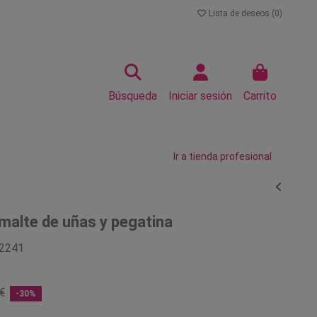
Lista de deseos (
0
)
Búsqueda
Iniciar sesión
Carrito
Ir a tienda profesional
alte de uñas y pegatina
2241
€
-30%