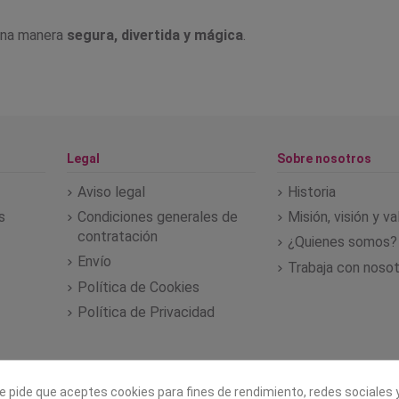
 una manera
segura, divertida y mágica
.
Legal
Sobre nosotros
Aviso legal
Historia
s
Condiciones generales de
Misión, visión y v
contratación
¿Quienes somos?
Envío
Trabaja con noso
Política de Cookies
Política de Privacidad
e pide que aceptes cookies para fines de rendimiento, redes sociales y