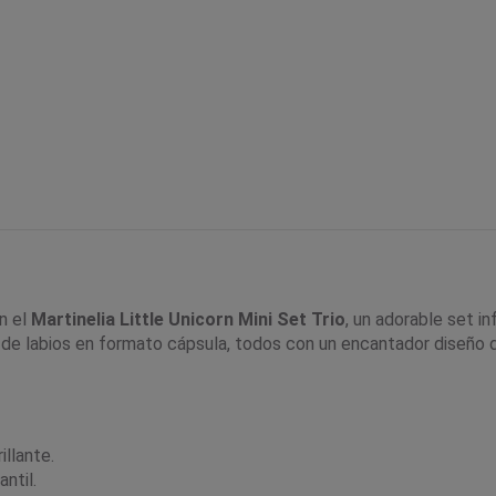
n el
Martinelia Little Unicorn Mini Set Trio
, un adorable set i
s de labios en formato cápsula, todos con un encantador diseño d
illante.
ntil.