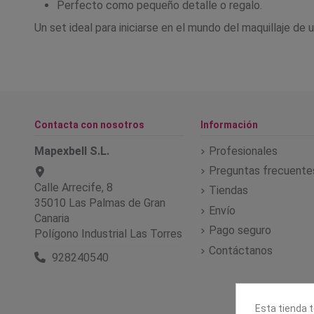
Perfecto como pequeño detalle o regalo.
Un set ideal para iniciarse en el mundo del maquillaje de
Contacta con nosotros
Información
Mapexbell S.L.
Profesionales
Preguntas frecuente
Calle Arrecife, 8
Tiendas
35010 Las Palmas de Gran
Envío
Canaria
Pago seguro
Polígono Industrial Las Torres
Contáctanos
928240540
Esta tienda t