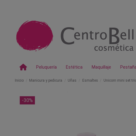
Peluquería
Estética
Maquillaje
Pestañ
Inicio
Manicura y pedicura
Uñas
Esmaltes
Unicorn mini set tri
-30%