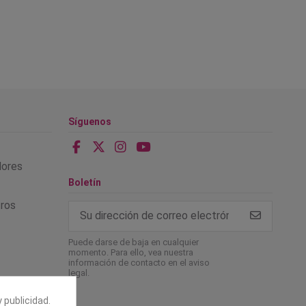
Síguenos
alores
Boletín
tros
Puede darse de baja en cualquier
momento. Para ello, vea nuestra
información de contacto en el aviso
legal.
 publicidad.