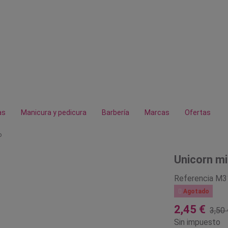
as
Manicura y pedicura
Barbería
Marcas
Ofertas
o
Unicorn min
Referencia
M3

Agotado
2,45 €
3,50 
Sin impuesto