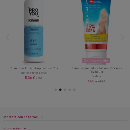
Sin stock online
Champú volumen Amplifier Pro You
Crema regeneradora talones 25% urea
Revitalum
Revlon Professional
Eveline
5,36 €
7,65 €
4,80 €
6,85 €
Contacta con nosotros
Información