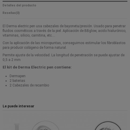
Detalles del producto
Reseñas
(0)
El Derma electric pen usa cabezales de bayoneta/presión. Usado para penetrar
fluidos cosméticos a través de la piel. Aplicación de BBglow, acido hialurónico,
vitaminas, silicio, carnitina, etc....
Con la aplicación de las micropuntas, conseguimos estimular los fibroblastos
para producir colágeno de forma natural.
Permite ajuste de la velocidad. La longitud de penetración se puede ajustar de
0,5 a 2 mm
El kit de Derma Electric pen contiene:
Dermapen
2 baterias
2 Cabezales de recambio
Le puede interesar