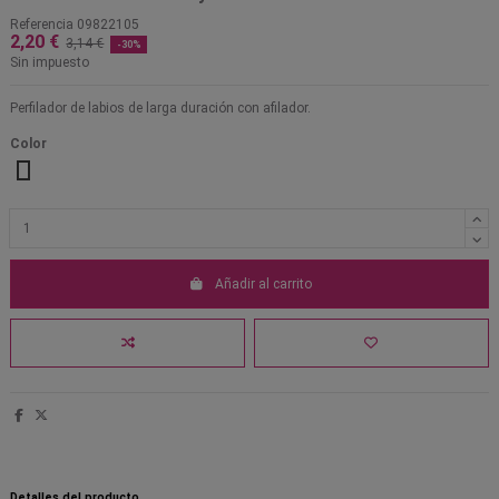
Referencia
09822105
2,20 €
3,14 €
-30%
Sin impuesto
Perfilador de labios de larga duración con afilador.
Color
101 Marrón natural
106 Burdeos
107 Terracota
109 Rosa perla
110 Rojo
105 Rojo Vino
Añadir al carrito
Detalles del producto