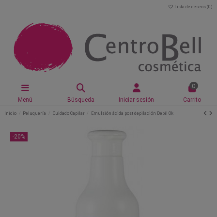
Lista de deseos (
0
)
0
Menú
Búsqueda
Iniciar sesión
Carrito
Inicio
Peluquería
Cuidado Capilar
Emulsión ácida post depilación Depil Ok
-20%