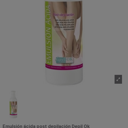
Emulsión ácida post depilación Depil Ok