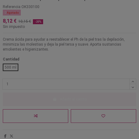
Referencia
OK330100

Agotado
8,12 €
10,15 €
-20%
Sin impuesto
Crema ácida para ayudar a reestablecer el Ph de la piel tras la depilación,
minimiza las molestias y deja la piel tersa y suave. Aporta sustancias
emolientes e higienizantes.
Cantidad
500 ml
Añadir al carrito