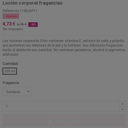
Loción corporal fragancias
Referencia
110ELBP11

Agotado
4,73 €
6,75 €
-30%
Sin impuesto
Las lociones corporales Elixir contienen vitamina E, extracto de seda y própolis,
que aumentan las defensas de la piel y la hidratan. Sus deliciosas fragancias
harán el deleite de sus sentidos. No contienen parabenos, alcohol ni pigmentos
artificiales.
Cantidad
200 ml
Fragancia
Añadir al carrito