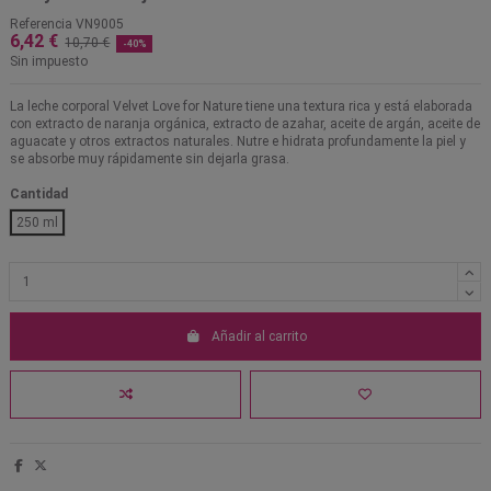
Referencia
VN9005
6,42 €
10,70 €
-40%
Sin impuesto
La leche corporal Velvet Love for Nature tiene una textura rica y está elaborada
con extracto de naranja orgánica, extracto de azahar, aceite de argán, aceite de
aguacate y otros extractos naturales. Nutre e hidrata profundamente la piel y
se absorbe muy rápidamente sin dejarla grasa.
Cantidad
250 ml
Añadir al carrito