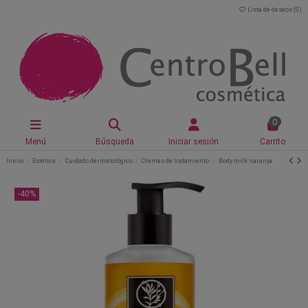
Lista de deseos (
0
)
0
Menú
Búsqueda
Iniciar sesión
Carrito
Inicio
Estética
Cuidado dermatológico
Cremas de tratamiento
Body milk naranja
-40%