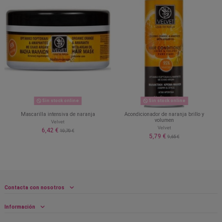
Sin stock online
Sin stock online
Mascarilla intensiva de naranja
Acondicionador de naranja brillo y
volumen
Velvet
Velvet
6,42 €
10,70 €
5,79 €
9,65 €
Contacta con nosotros
Información