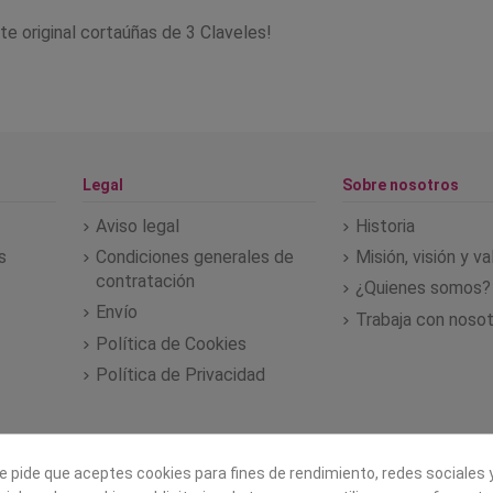
te original cortaúñas de 3 Claveles!
Legal
Sobre nosotros
Aviso legal
Historia
s
Condiciones generales de
Misión, visión y v
contratación
¿Quienes somos?
Envío
Trabaja con noso
Política de Cookies
Política de Privacidad
e pide que aceptes cookies para fines de rendimiento, redes sociales y