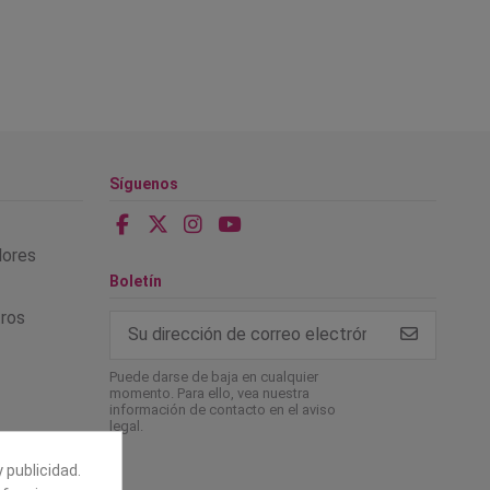
Síguenos
alores
Boletín
tros
Puede darse de baja en cualquier
momento. Para ello, vea nuestra
información de contacto en el aviso
legal.
 publicidad.