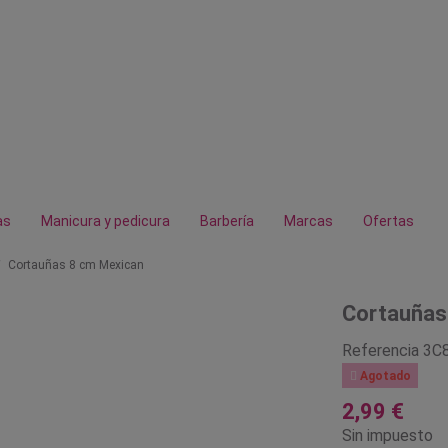
as
Manicura y pedicura
Barbería
Marcas
Ofertas
Cortauñas 8 cm Mexican
Cortauñas
Referencia
3C

Agotado
2,99 €
Sin impuesto