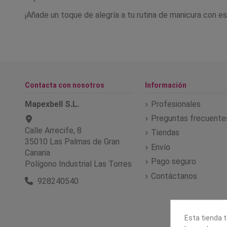
¡Añade un toque de alegría a tu rutina de manicura con es
Contacta con nosotros
Información
Mapexbell S.L.
Profesionales
Preguntas frecuente
Calle Arrecife, 8
Tiendas
35010 Las Palmas de Gran
Envío
Canaria
Pago seguro
Polígono Industrial Las Torres
Contáctanos
928240540
Esta tienda t