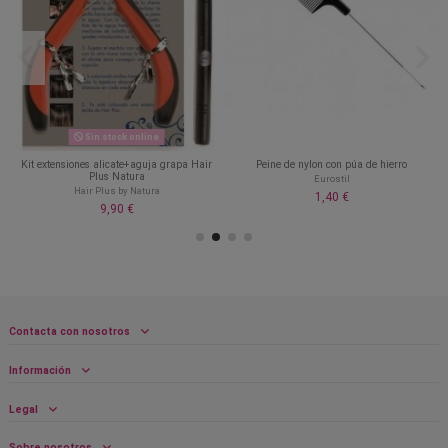
s
Sin stock online
Kit extensiones alicate+aguja grapa Hair
Peine de nylon con púa de hierro
Plus Natura
Eurostil
Hair Plus by Natura
1,40 €
9,90 €
Contacta con nosotros
Información
Legal
Sobre nosotros