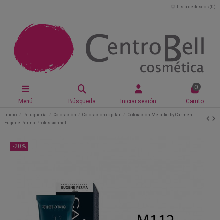
Lista de deseos (
0
)
0
Menú
Búsqueda
Iniciar sesión
Carrito
Inicio
Peluquería
Coloración
Coloración capilar
Coloración Metallic by Carmen
Eugene Perma Professionnel
-20%