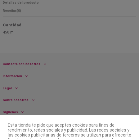
Detalles del producto
Reseñas
(0)
Cantidad
450 ml
Contacta con nosotros
Información
Legal
Sobre nosotros
Síguenos
Boletín
Esta tienda te pide que aceptes cookies para fines de
rendimiento, redes sociales y publicidad. Las redes sociales y
las cookies publicitarias de terceros se utilizan para ofrecerte